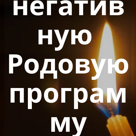
негатив
ную
Родовую
програм
му